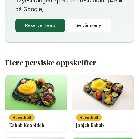
høyest rangerte persiske restaurant (4.9★
på Google).
Reserver bord
Se vår meny
Flere persiske oppskrifter
Hovedrett
Hovedrett
Joojeh Kabab
Kabab Koobideh