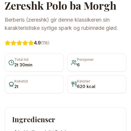
Zereshk Polo ba Morgh
Berberis (zereshk) gir denne klassikeren sin
karakteristiske syrlige spark og rubinrøde glød.
4.9
(
118
)
Total tid
Porsjoner
2t 30min
6
Koketid
Kalorier
2t
620
kcal
Ingredienser