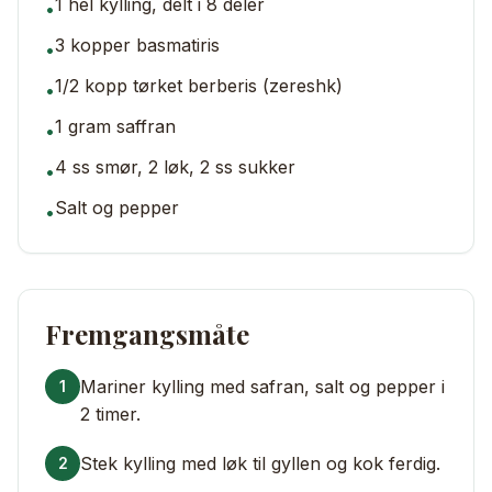
1 hel kylling, delt i 8 deler
•
3 kopper basmatiris
•
1/2 kopp tørket berberis (zereshk)
•
1 gram saffran
•
4 ss smør, 2 løk, 2 ss sukker
•
Salt og pepper
•
Fremgangsmåte
Mariner kylling med safran, salt og pepper i
1
2 timer.
Stek kylling med løk til gyllen og kok ferdig.
2