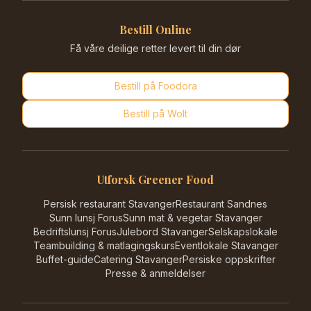
Bestill Online
Få våre deilige retter levert til din dør
Bestill på
Foodora
Bestill på
Wolt
Utforsk Greener Food
Persisk restaurant Stavanger
Restaurant Sandnes
Sunn lunsj Forus
Sunn mat & vegetar Stavanger
Bedriftslunsj Forus
Julebord Stavanger
Selskapslokale
Teambuilding & matlagingskurs
Eventlokale Stavanger
Buffet-guide
Catering Stavanger
Persiske oppskrifter
Presse & anmeldelser