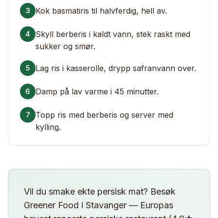
Kok basmatiris til halvferdig, hell av.
3
Skyll berberis i kaldt vann, stek raskt med
4
sukker og smør.
Lag ris i kasserolle, drypp safranvann over.
5
Damp på lav varme i 45 minutter.
6
Topp ris med berberis og server med
7
kylling.
Vil du smake ekte persisk mat? Besøk
Greener Food i Stavanger — Europas