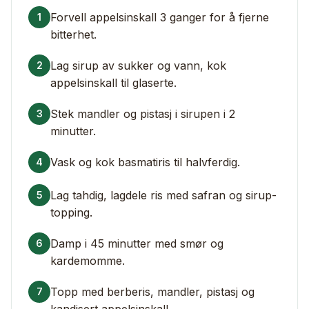
Forvell appelsinskall 3 ganger for å fjerne
1
bitterhet.
Lag sirup av sukker og vann, kok
2
appelsinskall til glaserte.
Stek mandler og pistasj i sirupen i 2
3
minutter.
Vask og kok basmatiris til halvferdig.
4
Lag tahdig, lagdele ris med safran og sirup-
5
topping.
Damp i 45 minutter med smør og
6
kardemomme.
Topp med berberis, mandler, pistasj og
7