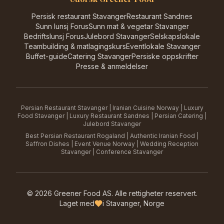
Persisk restaurant Stavanger
Restaurant Sandnes
Sunn lunsj Forus
Sunn mat & vegetar Stavanger
Bedriftslunsj Forus
Julebord Stavanger
Selskapslokale
Teambuilding & matlagingskurs
Eventlokale Stavanger
Buffet-guide
Catering Stavanger
Persiske oppskrifter
Presse & anmeldelser
Persian Restaurant Stavanger | Iranian Cuisine Norway | Luxury
Food Stavanger | Luxury Restaurant Sandnes | Persian Catering |
Julebord Stavanger
Best Persian Restaurant Rogaland | Authentic Iranian Food |
Saffron Dishes | Event Venue Norway | Wedding Reception
Stavanger | Conference Stavanger
©
2026
Greener Food AS.
Alle rettigheter reservert.
Laget med
i Stavanger, Norge