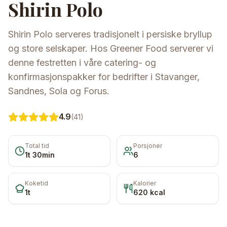
Shirin Polo
Shirin Polo serveres tradisjonelt i persiske bryllup
og store selskaper. Hos Greener Food serverer vi
denne festretten i våre catering- og
konfirmasjonspakker for bedrifter i Stavanger,
Sandnes, Sola og Forus.
4.9
(
41
)
Total tid
Porsjoner
1t 30min
6
Koketid
Kalorier
1t
620
kcal