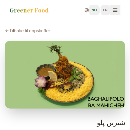
Greener Food
|
NO
EN
Tilbake til oppskrifter
شیرین پلو