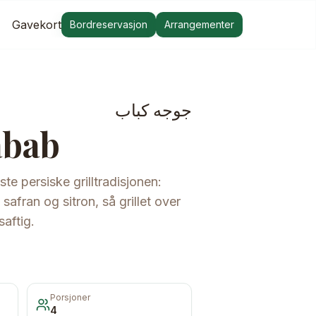
Gavekort
Bordreservasjon
Arrangementer
جوجه کباب
abab
te persiske grilltradisjonen:
 safran og sitron, så grillet over
saftig.
Porsjoner
4