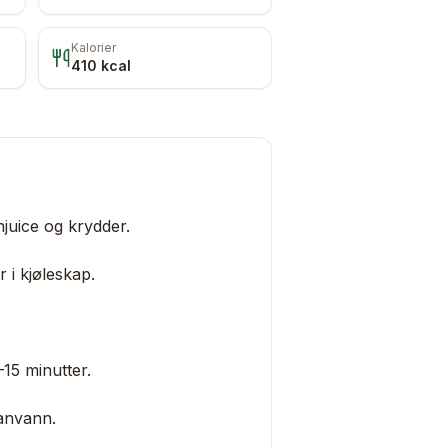
Kalorier
410
kcal
juice og krydder.
r i kjøleskap.
–15 minutter.
anvann.