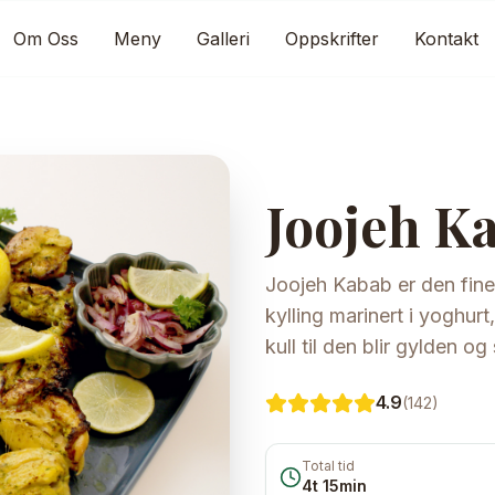
Om Oss
Meny
Galleri
Oppskrifter
Kontakt
Joojeh K
Joojeh Kabab er den fines
kylling marinert i yoghurt,
kull til den blir gylden og 
4.9
(
142
)
Total tid
4t 15min