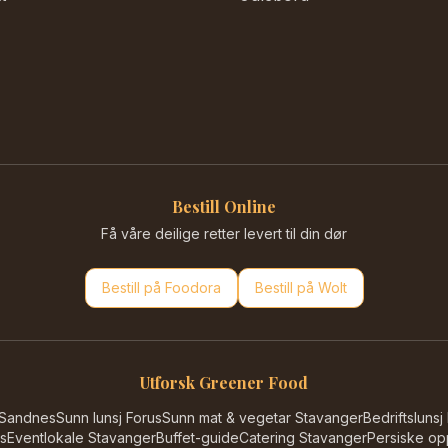
Bestill Online
Få våre deilige retter levert til din dør
Bestill på
Foodora
Bestill på
Wolt
Utforsk Greener Food
 Sandnes
Sunn lunsj Forus
Sunn mat & vegetar Stavanger
Bedriftslunsj
s
Eventlokale Stavanger
Buffet-guide
Catering Stavanger
Persiske opp