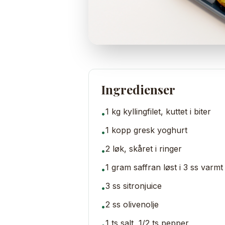
Ingredienser
1 kg kyllingfilet, kuttet i biter
•
1 kopp gresk yoghurt
•
2 løk, skåret i ringer
•
1 gram saffran løst i 3 ss varm
•
3 ss sitronjuice
•
2 ss olivenolje
•
1 ts salt, 1/2 ts pepper