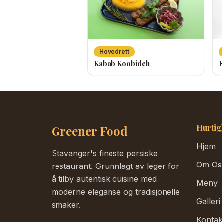
Hovedrett
Kabab Koobideh
Hurtig
Greener Food
Hjem
Stavanger's fineste persiske
Om Os
restaurant. Grunnlagt av leger for
å tilby autentisk cuisine med
Meny
moderne eleganse og tradisjonelle
Galleri
smaker.
Kontak