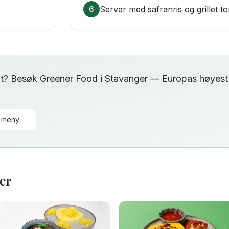
Server med safranris og grillet to
6
at? Besøk Greener Food i Stavanger — Europas høyest 
r meny
ter