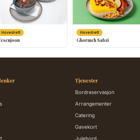
Hovedrett
Hovedrett
Fesenjoon
Ghormeh Sabzi
lenker
Tjenester
Bordreservasjon
s
Arrangementer
Catering
Gavekort
t
Julebord