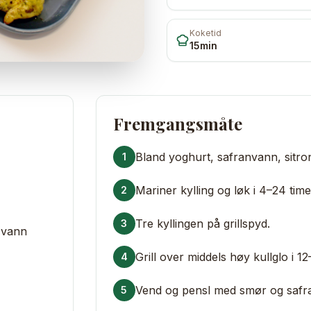
Koketid
15min
Fremgangsmåte
Bland yoghurt, safranvann, sitron
1
Mariner kylling og løk i 4–24 time
2
Tre kyllingen på grillspyd.
3
t vann
Grill over middels høy kullglo i 12
4
Vend og pensl med smør og safr
5