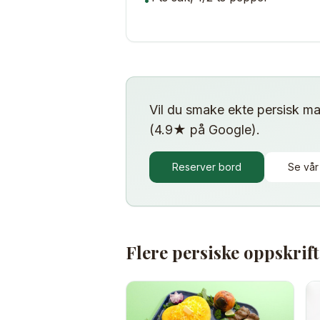
•
Vil du smake ekte persisk m
(4.9★ på Google).
Reserver bord
Se vå
Flere persiske oppskrif