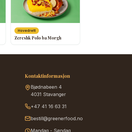
Hovedrett
Zereshk Polo ba Morgh
Kontaktinformasjon
Bjødnabeen 4
4031 Stavanger
+47 41 16 63 31
bestill@greenerfood.no
Mandag - Søndag