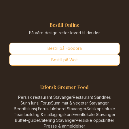
Bestill Online
Få våre deilige retter levert til din dør
Bestill på
Foodora
Bestill på
Wolt
Utforsk Greener Food
Persisk restaurant Stavanger
Restaurant Sandnes
Sunn lunsj Forus
Sunn mat & vegetar Stavanger
Bedriftslunsj Forus
Julebord Stavanger
Selskapslokale
Teambuilding & matlagingskurs
Eventlokale Stavanger
Buffet-guide
Catering Stavanger
Persiske oppskrifter
Presse & anmeldelser