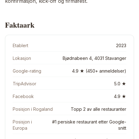
konfirmasjon, kick-off og firmafest.
Faktaark
Etablert
2023
Lokasjon
Bjødnabeen 4, 4031 Stavanger
Google-rating
4.9 ★ (450+ anmeldelser)
TripAdvisor
5.0 ★
Facebook
4.9 ★
Posisjon i Rogaland
Topp 2 av alle restauranter
Posisjon i
#1 persiske restaurant etter Google-
Europa
snitt