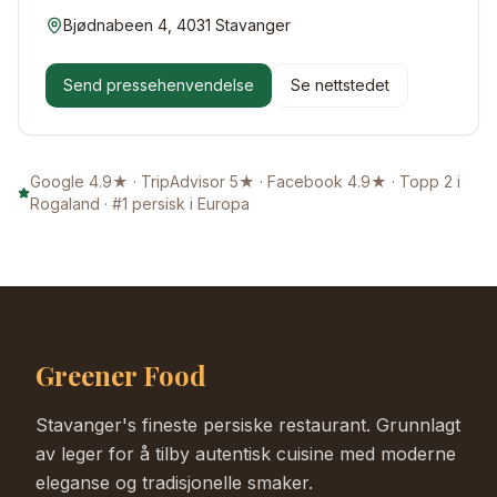
Bjødnabeen 4, 4031 Stavanger
Send pressehenvendelse
Se nettstedet
Google 4.9★ · TripAdvisor 5★ · Facebook 4.9★ · Topp 2 i
Rogaland · #1 persisk i Europa
Greener Food
Stavanger's fineste persiske restaurant. Grunnlagt
av leger for å tilby autentisk cuisine med moderne
eleganse og tradisjonelle smaker.